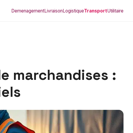
Demenagement
Livraison
Logistique
Transport
Utilitaire
de marchandises :
iels