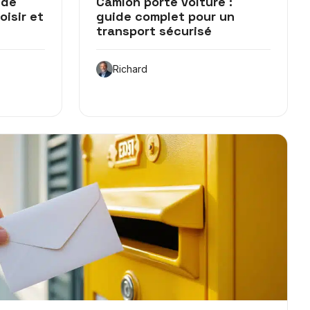
ide
Camion porte voiture :
oisir et
guide complet pour un
transport sécurisé
Richard