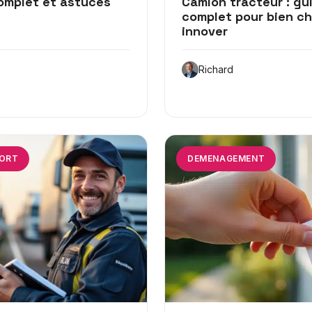
complet et astuces
Camion tracteur : gu
complet pour bien ch
innover
Richard
ORT
DEMENAGEMENT