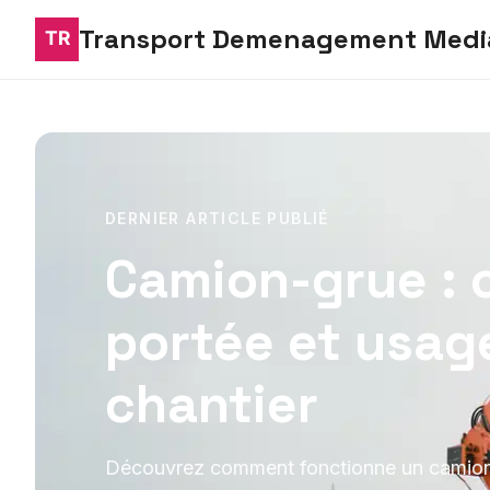
Transport Demenagement Medi
DERNIER ARTICLE PUBLIÉ
Camion-grue : 
portée et usag
chantier
Découvrez comment fonctionne un camion-g