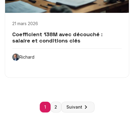
21 mars 2026
Coefficient 138M avec découché :
salaire et conditions clés
Richard
Pagination
1
2
Suivant
des
publications